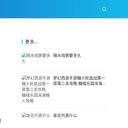
更多...
隔水炖粥要多久
梦幻西游手游糖人轮盘战第一
章第二关攻略 糖喵乐园深海糖
人攻略
金花代表什么
蝴