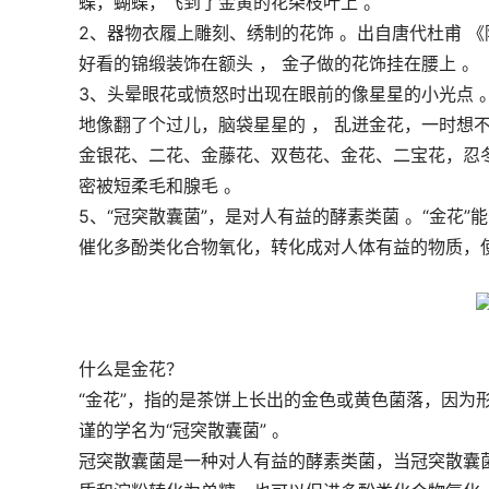
蝶，蝴蝶，飞到了金黄的花朵枝叶上 。
2、器物衣履上雕刻、绣制的花饰 。出自唐代杜甫 《
好看的锦缎装饰在额头 ， 金子做的花饰挂在腰上 。
3、头晕眼花或愤怒时出现在眼前的像星星的小光点 。
地像翻了个过儿，脑袋星星的 ， 乱迸金花，一时想
金银花、二花、金藤花、双苞花、金花、二宝花，忍冬
密被短柔毛和腺毛 。
5、“冠突散囊菌”，是对人有益的酵素类菌 。“金花
催化多酚类化合物氧化，转化成对人体有益的物质，
什么是金花？
“金花”，指的是茶饼上长出的金色或黄色菌落，因为形
谨的学名为“冠突散囊菌” 。
冠突散囊菌是一种对人有益的酵素类菌，当冠突散囊