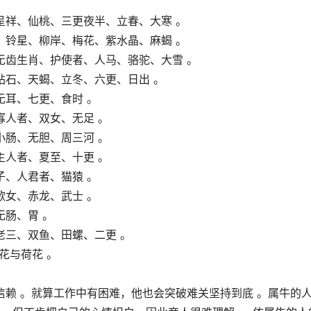
呈祥、仙桃、三更夜半、立春、大寒 。
、铃星、柳岸、梅花、紫水晶、麻蝎 。
无齿生肖、护使者、人马、骆驼、大雪 。
钻石、天蝎、立冬、六更、日出 。
耳、七更、食时 。
寡人者、双女、无足 。
小肠、无胆、周三河 。
主人者、夏至、十更 。
、人君者、猫猿 。
女、赤龙、武士 。
肠、胃 。
老三、双鱼、田螺、二更 。
花与荷花 。
赖 。就算工作中有困难，他也会突破难关坚持到底 。属牛的