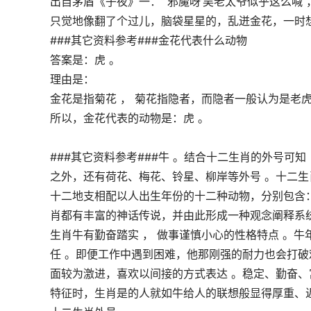
出自茅盾《子夜》一：“‘邪魔呀’吴老太爷似乎这么喊
只觉地像翻了个过儿，脑袋星星的，乱迸金花，一时想
###其它资料参考###金花代表什么动物
答案是：虎 。
理由是：
金花是指菊花 ， 菊花指隐者，而隐者一般认为是老
所以，金花代表的动物是：虎 。
###其它资料参考###牛 。结合十二生肖的外号可知
之外，还有荷花、梅花、铃星、柳岸等外号 。十二
十二地支相配以人出生年份的十二种动物，分别包含
肖都有丰富的神话传说，并由此形成一种观念阐释系
生肖牛有勤奋踏实 ， 做事谨慎小心的性格特点 。
任 。即便工作中遇到困难，他那刚强的耐力也会打破
面较为激进，喜欢以间接的方式表达 。稳定、勤奋
特征时，生肖是的人就如牛给人的联想般显得厚重、迟