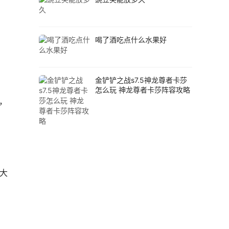
。
喝了酒吃点什么水果好
金铲铲之战s7.5神龙尊者卡莎
怎么玩 神龙尊者卡莎阵容攻略
，
就大