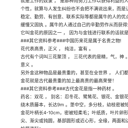
就是工作的奴隶 ， 是那种用努力工作以获得利益的
个性，就算与人发生纠纷也不会把不满说出来，而是
稳定、勤劳、有创意、联系实际等都是属牛的人的优
缓慢又固执 。属牛的人通过自己的辛勤劳作从而获
它叫金花的原因之一 ， 因为与金钱进行联系的话就
###其它资料参考###中国历来花是属于名贵之物!
花代表高贵，正义 ， 纯洁，富有 。
古代有个词叫三花聚顶 ， 三花代表的是精，气，神
意义 。
另外金这种物品是最贵重的，甚至在全世界 ， 人们都
金花就是古代最贵重的加上最高贵的最高荣誉！
###其它资料参考###古代金花是指一种药材 。
药名：双花 ， 别名：忍冬花、鹭鸶花、银花、金银
绕木质藤本，长达9m 。茎中空，多分枝，幼枝密被
金花叶柄长4-10cm，密被短柔毛；叶纸质，叶片卵形、长
尖、渐尖或钝圆，基部圆形或近心形，全缘，两面和边