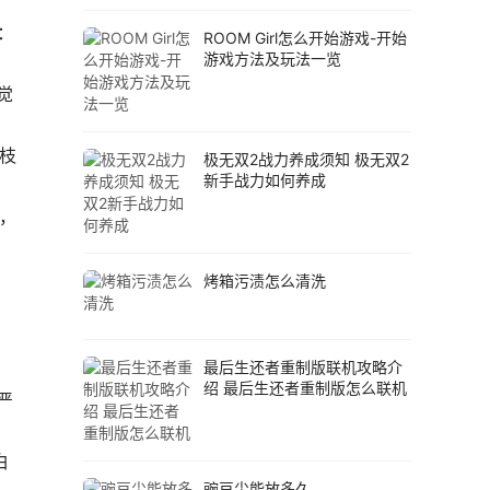
：
ROOM Girl怎么开始游戏-开始
游戏方法及玩法一览
觉
、
枝
极无双2战力养成须知 极无双2
新手战力如何养成
糖，
烤箱污渍怎么清洗
最后生还者重制版联机攻略介
绍 最后生还者重制版怎么联机
严
白
豌豆尖能放多久