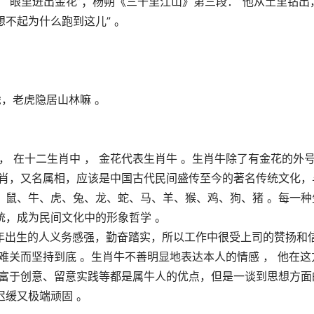
 ， 眼里迸出金花”；杨朔《三千里江山》第三段：“他从土里钻出
不起为什么跑到这儿” 。
虎，老虎隐居山林嘛 。
 ， 在十二生肖中 ， 金花代表生肖牛 。生肖牛除了有金花的外
生肖，又名属相，应该是中国古代民间盛传至今的著名传统文化，
：鼠、牛、虎、兔、龙、蛇、马、羊、猴、鸡、狗、猪 。每一种
统，成为民间文化中的形象哲学 。
牛年出生的人义务感强，勤奋踏实，所以工作中很受上司的赞扬和
难关而坚持到底 。生肖牛不善明显地表达本人的情感 ， 他在这
、富于创意、留意实践等都是属牛人的优点，但是一谈到思想方面
缓又极端顽固 。