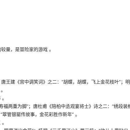
的较量，是冒险家的游戏 。
；唐王建《宫中调笑词》之二：“胡蝶，胡蝶，飞上金花枝叶”；
 。
 。
花寿福两重为脚”；唐杜甫《陪柏中丞观宴将士》诗之二：“绣段装
“翠管银罂传故事，金花彩胜作新年” 。
 。