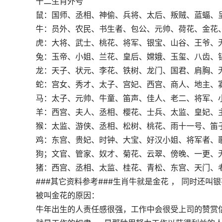
十二生肖外号
鼠：国师、丞相、神偷、兵将、太后、叛贼、蓝蝠、
牛：员外、农民、书生者、包公、元帅、荷花、金花
虎：大将、武士、桃花、将军、银宝、山谷、王爷、
兔：玉帝、小姐、兰花、皇后、嫦娥、玉玺、八齿、
龙：天子、状元、李花、铁树、龙门、国君、肩胸、无
蛇：宫女、秀才、太子、宫妃、西宫、商人、地主、
马：太子、元帅、牛童、笛声、佳人、老二、将军、
羊：西宫、夫人、丞相、樱花、士兵、太监、皇妃、
猴：太监、游侠、丞相、松树、桃花、雨十一号、笛子
鸡：东宫、贵妃、时钟、大宝、好汉小姐、将军者、歌
狗；文官、管家、奴才、菊花、云翠、傍晚、一更、无
猪：西宫、丞相、太监、桂花、青松、东宫、天门、
###其它资料参考###生肖牛就是金花 ， 同时还叫银
被叫金花的原因：
牛年出生的人责任感很强，工作中会很受上司的赞赏信