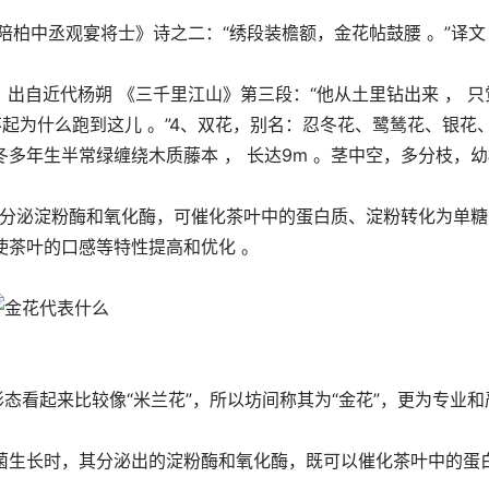
陪柏中丞观宴将士》诗之二：“绣段装檐额，金花帖鼓腰 。”译文
出自近代杨朔 《三千里江山》第三段：“他从土里钻出来 ， 只
不起为什么跑到这儿 。”4、双花，别名：忍冬花、鹭鸶花、银花
多年生半常绿缠绕木质藤本 ， 长达9m 。茎中空，多分枝，幼
”能分泌淀粉酶和氧化酶，可催化茶叶中的蛋白质、淀粉转化为单
使茶叶的口感等特性提高和优化 。
态看起来比较像“米兰花”，所以坊间称其为“金花”，更为专业和
菌生长时，其分泌出的淀粉酶和氧化酶，既可以催化茶叶中的蛋