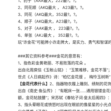
1、豹子（AAA最大，222最?。?。
2、同花顺（AKQ最大 ， A23最?。?。
3、同花（AKQ最大，352最?。?。
4、顺子（AKQ最大，A23最?。?。
5、对子（AAK最大 ， 223最?。?。
6、单张（AKJ最大 ， 352最?。?。
玩“诈金花”可能牌小诈走牌大，是实力、勇气和智谋
###其它资料参考###金花的意思有：
1、指色彩金黄艳丽、不易败落的花朵 。
出自北周庾信《玉帐山铭》：“玉策难移，金花不落”
世贞《人日病起作》诗：“柏忆金花煖 ， 梅怜玉树新”
【金花代表什么】
2、指器物衣履上雕刻、绣制的花饰
出自《南史·鱼弘传》：“有眠床一张……通用银镂金
额，金花帖鼓腰”；宋苏轼《春帖子词·皇太后阁四》：
3、指头晕眼花或愤怒时出现在眼前的像星星的小光点