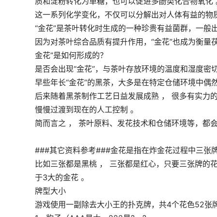
质和淀粉转化为单糖，也可以促进多酚类化合物氧化 
这一系列化学变化，不仅可以分解出对人体有益的物
“金花”是茶叶转化时生成的一种珍贵有益菌群，一般
因为对茶叶综合品质有提升作用，“金花”也成为衡量
金花”是如何形成的？
是否会出现“金花”，与茶叶存放环境的温度和湿度密切
早些年长“金花”的黑茶，大多是在特定仓储环境中偶然出
后来随着黑茶制作工艺日益发展成熟 ， 很多有实力
慢慢过渡到现在的人工控制 。
简而言之 ， 茶叶原料、发花技术和仓储环境等，都会
###其它资料参考###金花是指在炸金花过程中三张
比如三张都是黑桃 ， 三张都是红心，只要三张牌的花
于3大的金花 。
牌型大小
游戏使用一副除去大小王的扑克牌，共4个花色52张牌