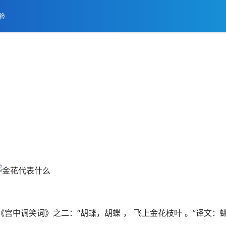
验
《宫中调笑词》之二：“胡蝶，胡蝶 ， 飞上金花枝叶 。”译文：