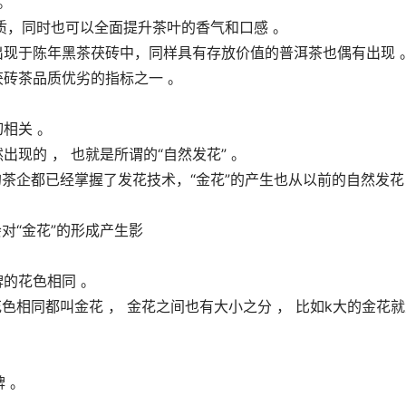
。
质，同时也可以全面提升茶叶的香气和口感 。
出现于陈年黑茶茯砖中，同样具有存放价值的普洱茶也偶有出现 
茯砖茶品质优劣的指标之一 。
相关 。
现的 ， 也就是所谓的“自然发花” 。
的茶企都已经掌握了发花技术，“金花”的产生也从以前的自然发花
对“金花”的形成产生影
牌的花色相同 。
色相同都叫金花 ， 金花之间也有大小之分 ， 比如k大的金花
 。