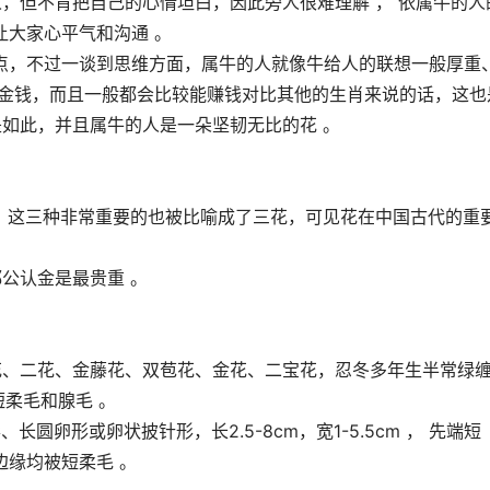
人，但不肯把自己的心情坦白，因此旁人很难理解 ， 依属牛的人
让大家心平气和沟通 。
点，不过一谈到思维方面，属牛的人就像牛给人的联想一般厚重
得金钱，而且一般都会比较能赚钱对比其他的生肖来说的话，这也
是如此，并且属牛的人是一朵坚韧无比的花 。
 。这三种非常重要的也被比喻成了三花，可见花在中国古代的重
公认金是最贵重 。
花、二花、金藤花、双苞花、金花、二宝花，忍冬多年生半常绿
短柔毛和腺毛 。
圆卵形或卵状披针形，长2.5-8cm，宽1-5.5cm ， 先端短
缘均被短柔毛 。