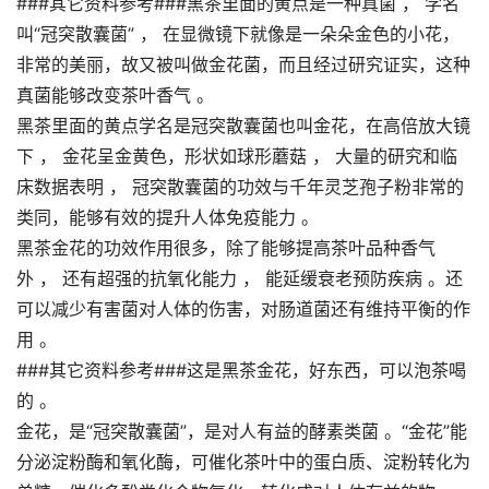
###其它资料参考###黑茶里面的黄点是一种真菌 ， 学名
叫“冠突散囊菌” ， 在显微镜下就像是一朵朵金色的小花，
非常的美丽，故又被叫做金花菌，而且经过研究证实，这种
真菌能够改变茶叶香气 。
黑茶里面的黄点学名是冠突散囊菌也叫金花，在高倍放大镜
下 ， 金花呈金黄色，形状如球形蘑菇 ， 大量的研究和临
床数据表明 ， 冠突散囊菌的功效与千年灵芝孢子粉非常的
类同，能够有效的提升人体免疫能力 。
黑茶金花的功效作用很多，除了能够提高茶叶品种香气
外 ， 还有超强的抗氧化能力 ， 能延缓衰老预防疾病 。还
可以减少有害菌对人体的伤害，对肠道菌还有维持平衡的作
用 。
###其它资料参考###这是黑茶金花，好东西，可以泡茶喝
的 。
金花，是“冠突散囊菌”，是对人有益的酵素类菌 。“金花”能
分泌淀粉酶和氧化酶，可催化茶叶中的蛋白质、淀粉转化为