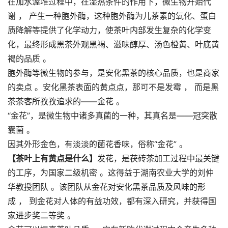
在加水渥堆过程中，在湿热条件的作用下，微生物开始代
谢 ， 产生一种胞外酶，这种胞外酶为儿茶素的氧化、蛋白
质降解等提供了化学动力，使茶叶内部发生复杂的化学变
化，最终形成黑茶外观黑褐、滋味醇厚、汤色橙黄、叶底黄
褐的品质 。
胞外酶等微生物的参与，是安化黑茶的核心品质，也是商家
的卖点 。安化黑茶表面的黄点点，那可不是发霉 ， 而是黑
茶茶客所孜孜追求的——金花 。
“金花”，是微生物中诸多真菌的一种，其真名是——冠突散
囊菌 。
因其外形金色，有淡淡的菌花香味，俗称“金花” 。
【茶叶上有黄点是什么】
发花，是茯砖茶加工过程中最关键
的工序，为国家二级机密 。这得益于湖南农业大学的刘仲
华教授团队 。该团队从金花对安化黑茶品质及风味的形
成 ， 到金花对人体的有益功效，都有深入研究，并获得国
家进步奖二等奖 。