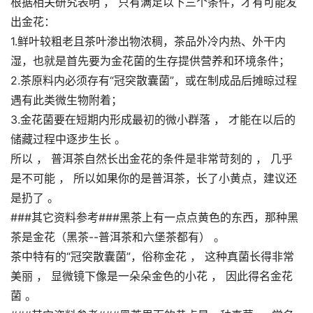
根据相关研究表明 ， 只有满足以下三个条件，才有可能发
出金花：
1.鲜叶较粗老且茶叶渗出物浓稠，茶品外冷内热、外干内
湿，也就是首先要为金花菌的生存提供营养和环境条件；
2.茶原料内必须存有“冠突散囊菌”，或在制成品后摊晾过程
遇有此类微生物附着；
3.金花菌要在短期内形成最初的微小群落 ， 才能在以后的
储藏过程中逐步生长 。
所以 ， 普洱茶自然长出金花的条件是非常苛刻的 ， 几乎
是不可能 ， 所以如果你的是普洱茶，长了小黄点，建议还
是扔了 。
###其它资料参考###黑茶上有一点点黄色的东西，那种黑
茶是金花（黑茶--普洱茶和六堡茶都有） 。
茶中特有的“冠突散囊菌”，俗称金花 ， 这种真菌长得非常
美丽 ， 显微镜下像是一朵朵金色的小花 ， 因此得名金花
菌 。