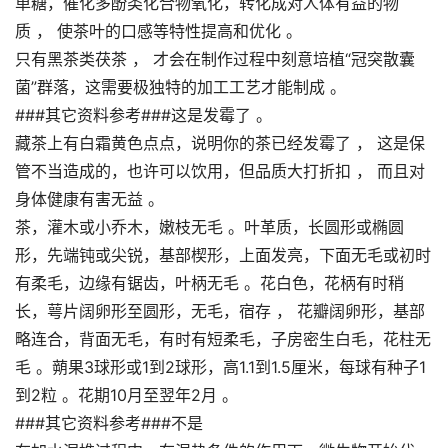
单糖，催化多酚类化合物氧化，转化成对人体有益的物
质 ， 使茶叶的口感等特性提高和优化 。
只有黑茶类茯茶 ， 才会在制作过程中刻意培植“冠突散囊
菌”群落，这需要极独特的加工工艺才能制成 。
###其它资料参考###这是发霉了 。
藏茶上有白霜黄色点点，说明你的茶已经发霉了 ， 这是保
管不当造成的，也许可以饮用，但品质大打折扣 ， 而且对
身体健康有害无益 。
茶，灌木或小乔木，嫩枝无毛 。叶革质，长圆形或椭圆
形，先端钝或尖锐，基部楔形，上面发亮，下面无毛或初时
有柔毛，边缘有锯齿，叶柄无毛 。花白色，花柄有时稍
长，萼片阔卵形至圆形，无毛，宿存 ， 花瓣阔卵形，基部
略连合，背面无毛，有时有短柔毛，子房密生白毛，花柱无
毛 。蒴果3球形或1到2球形，高1.1到1.5厘米，每球有种子1
到2粒 。花期10月至翌年2月 。
###其它资料参考###不是