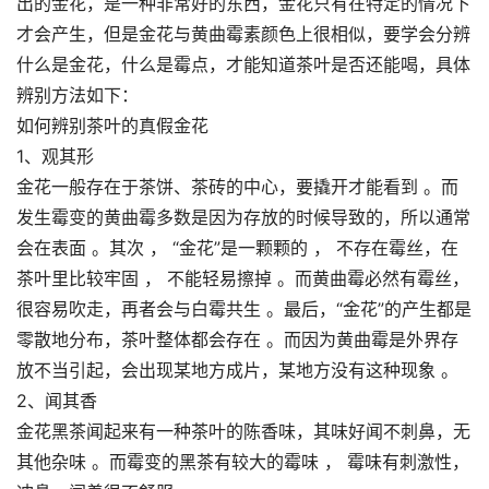
出的金花，是一种非常好的东西，金花只有在特定的情况下
才会产生，但是金花与黄曲霉素颜色上很相似，要学会分辨
什么是金花，什么是霉点，才能知道茶叶是否还能喝，具体
辨别方法如下：
如何辨别茶叶的真假金花
1、观其形
金花一般存在于茶饼、茶砖的中心，要撬开才能看到 。而
发生霉变的黄曲霉多数是因为存放的时候导致的，所以通常
会在表面 。其次 ， “金花”是一颗颗的 ， 不存在霉丝，在
茶叶里比较牢固 ， 不能轻易擦掉 。而黄曲霉必然有霉丝，
很容易吹走，再者会与白霉共生 。最后，“金花”的产生都是
零散地分布，茶叶整体都会存在 。而因为黄曲霉是外界存
放不当引起，会出现某地方成片，某地方没有这种现象 。
2、闻其香
金花黑茶闻起来有一种茶叶的陈香味，其味好闻不刺鼻，无
其他杂味 。而霉变的黑茶有较大的霉味 ， 霉味有刺激性，