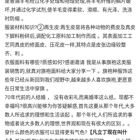
是普通羊毛经过化学处理和物理处理,将羊毛纤维的鳞片破
坏,并通过化学试剂,使羊毛变得柔软、滑顺、有光泽、洗涤
时防缩 。
服装材料知识?②再生皮:再生皮是将各种动物的费皮及真皮
下脚料粉碎后,调配化工原料加工制作而成 。其表面加工工
艺同真皮的修面皮、压花皮一样,其特点是皮张边缘较整
齐、利 。
衣服面料有哪些?质感如何?感谢邀请 我是从事旗袍这类服
装销售的,就真对旗袍面料给大家分享一下 。旗袍种服饰这
些年已经从新回到我们视野中,越来越多人喜欢旗袍,更愿意
在日常生活中穿旗 。
70年代前的人结婚 ， 没有收彩礼而离婚率这么纸，现都不
幸福吗?很高兴能够为你答疑解惑,首先这要从那个年代,大多
数人所追求的理想和生活谈起 。那个年代,人们所追求的事
物或者说大多数人的理想,世界观和现在有很大的区别 。。
穿什么颜色的衣服可以显得更有气色?
【凡立丁现在叫什