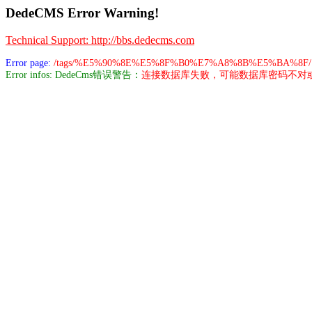
DedeCMS Error Warning!
Technical Support: http://bbs.dedecms.com
Error page:
/tags/%E5%90%8E%E5%8F%B0%E7%A8%8B%E5%BA%8F/
Error infos: DedeCms错误警告：
连接数据库失败，可能数据库密码不对