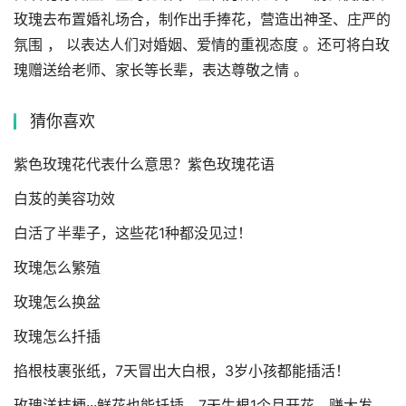
玫瑰去布置婚礼场合，制作出手捧花，营造出神圣、庄严的
氛围 ， 以表达人们对婚姻、爱情的重视态度 。还可将白玫
瑰赠送给老师、家长等长辈，表达尊敬之情 。
猜你喜欢
紫色玫瑰花代表什么意思？紫色玫瑰花语
白芨的美容功效
白活了半辈子，这些花1种都没见过！
玫瑰怎么繁殖
玫瑰怎么换盆
玫瑰怎么扦插
掐根枝裹张纸，7天冒出大白根，3岁小孩都能插活！
玫瑰洋桔梗···鲜花也能扦插，7天生根1个月开花，赚大发