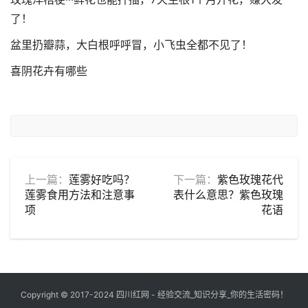
了！
盆里扔瓣蒜，大白根呼呼冒，小飞虫全都不见了！
喜阴花卉有哪些
上一篇：
莲雾好吃吗？
下一篇：
紫色玫瑰花代
莲雾食用方法和注意事
表什么意思？紫色玫瑰
项
花语
Copyright © 2017-2024
四川红网
- 经验交流_知识分享_你的生活密码！